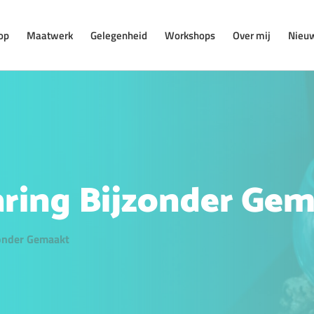
op
Maatwerk
Gelegenheid
Workshops
Over mij
Nieu
aring Bijzonder Ge
zonder Gemaakt