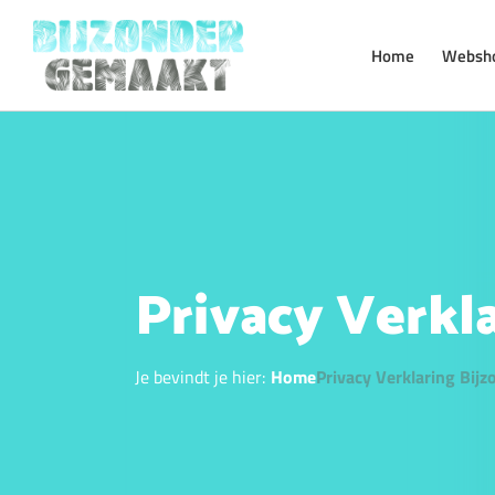
Ga
naar
Home
Websh
inhoud
Privacy Verkl
Je bevindt je hier:
Home
Privacy Verklaring Bij