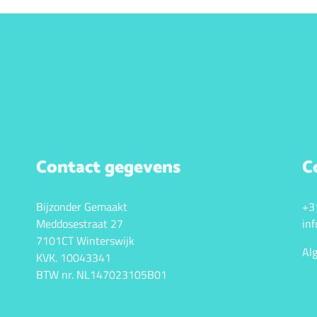
Contact gegevens
C
Bijzonder Gemaakt
+3
Meddosestraat 27
in
7101CT Winterswijk
Al
KVK. 10043341
BTW nr. NL147023105B01