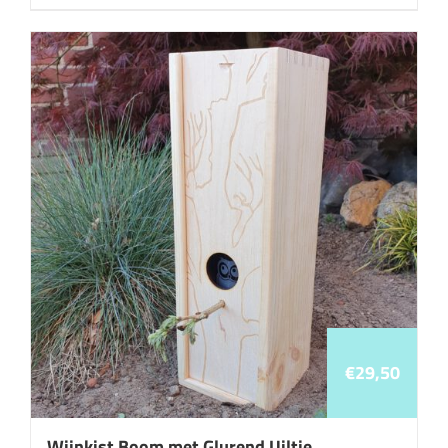
€
29,50
Wijnkist Boom met Glurend Uiltje