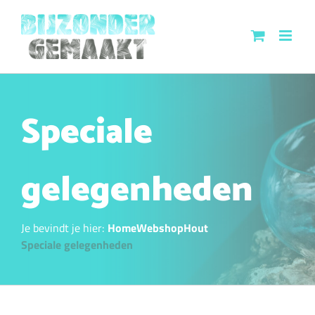
Ga
naar
inhoud
Speciale
gelegenheden
Je bevindt je hier:
Home
Webshop
Hout
Speciale gelegenheden