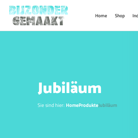
Skip
to
Home
Shop
In
content
Jubiläum
Sie sind hier:
Home
Produkte
Jubiläum