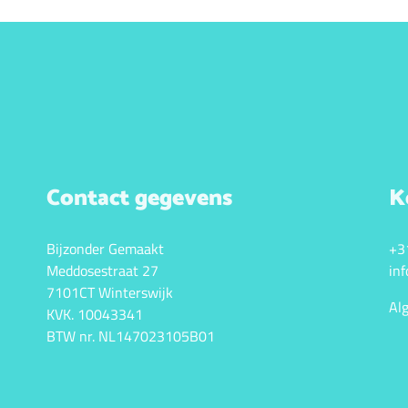
Contact gegevens
K
Bijzonder Gemaakt
+3
Meddosestraat 27
in
7101CT Winterswijk
Al
KVK. 10043341
BTW nr. NL147023105B01