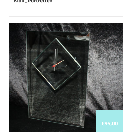
Klok „Portretten“
€
95,00