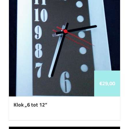
€
29,00
Klok „6 tot 12“