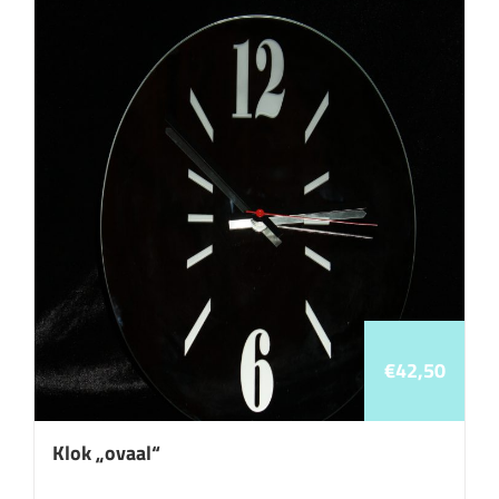
€
42,50
Klok „ovaal“