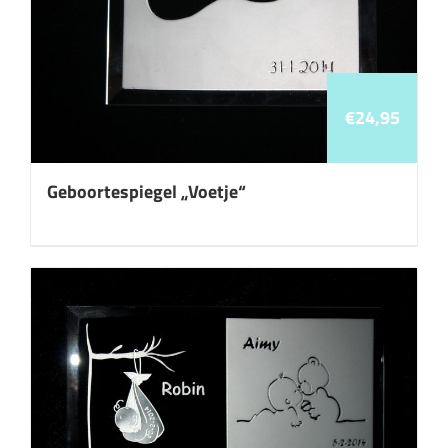
€
24,95
Geboortespiegel „Voetje“