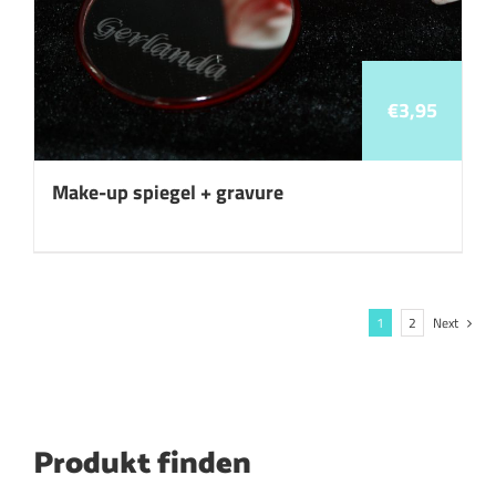
€
3,95
Make-up spiegel + gravure
1
2
Next
Produkt finden