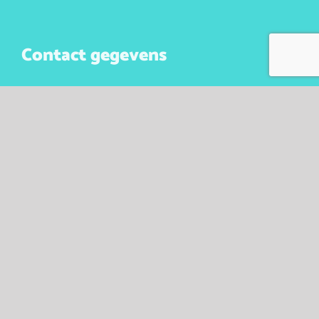
Contact gegevens
Bijzonder Gemaakt
Meddosestraat 27
7101CT Winterswijk
KVK. 10043341
BTW nr. NL147023105B01
Contact opnemen
+31 (0)6 50 61 47 31
info@bijzondergemaakt.nl
Algemene Voorwaarden