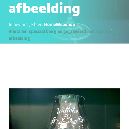
afbeelding
Je bevindt je hier:
Home
Webshop
Kristallen speciaal bierglas gegraveerd met naam en/of
afbeelding