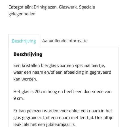
gegraveerd
Categorieën:
Drinkglazen
,
Glaswerk
,
Speciale
met
gelegenheden
naam
en/of
afbeelding
aantal
Aanvullende informatie
Beschrijving
Beschrijving
Een kristallen bierglas voor een speciaal biertje,
waar een naam en/of een afbeelding in gegraveerd
kan worden.
Het glas is 20 cm hoog en heeft een doorsnede van
9 cm.
Er kan gekozen worden voor enkel een naam in het
glas gegraveerd, of een naam met leeftijd. Ook altijd
leuk, als het een jubileumjaar is.