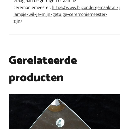
vraag aan de getuigen of aan de
ceremoniemeester.
https://www.bijzondergemaakt.nl/produ
lampje-wil-je-mijn-getuige-ceremoniemeester-
zijn/
Gerelateerde
producten