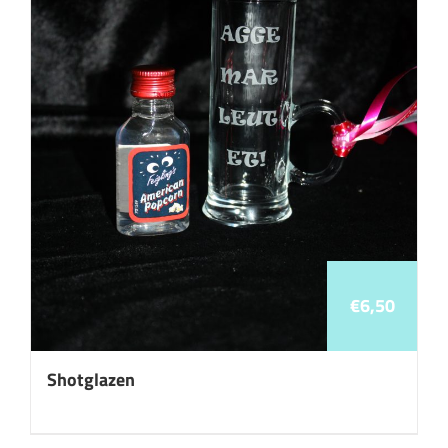
€
6,50
Shotglazen