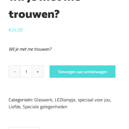
trouwen?
€
24,50
Wil je met me trouwen?
Toevoegen aan winkelwagen
Led-
lampje
Huwelijksaanzoek:
wil
Categorieën:
Glaswerk
,
LEDlampje, speciaal voor jou
,
je
Liefde
,
Speciale gelegenheden
met
me
trouwen?