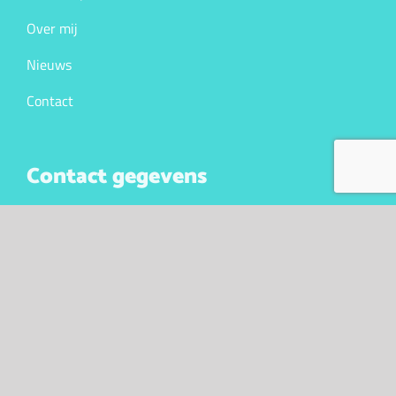
Over mij
Nieuws
Contact
Contact gegevens
Bijzonder Gemaakt
Meddosestraat 27
7101CT Winterswijk
KVK. 10043341
BTW nr. NL147023105B01
Contact opnemen