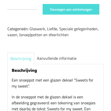
Toevoegen aan winkelwagen
Snoeppot
met
glazen
Categorieën:
Glaswerk
,
Liefde
,
Speciale gelegenheden
,
deksel
vazen, (snoep)potten en sfeerlichten
"sweets
for
my
sweet"
Aanvullende informatie
Beschrijving
aantal
Beschrijving
Een snoeppot met een glazen deksel “Sweets for
my sweet”.
In de snoeppot met de glazen deksel is een
afbeelding gegraveerd: een tekening van snoepjes
met daarbij de tekst: Sweets for my sweet. Een