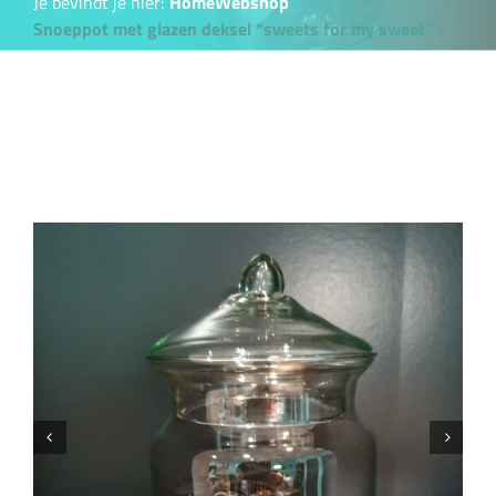
Je bevindt je hier:
Home
Webshop
Snoeppot met glazen deksel “sweets for my sweet”