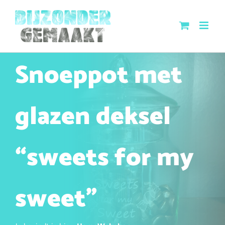
Ga
naar
inhoud
Snoeppot met
glazen deksel
“sweets for my
sweet”