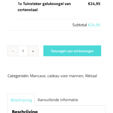
1x Tuinsteker geluksvogel van
€24,95
cortenstaal
Subtotal
€24,95
Toevoegen aan winkelwagen
Tuinsteker
geluksvogel
van
cortenstaal
Categorieën:
Mancave, cadeau voor mannen
,
Metaal
aantal
Aanvullende informatie
Beschrijving
Beschrijving