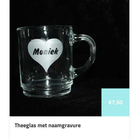
€
7,50
Theeglas met naamgravure