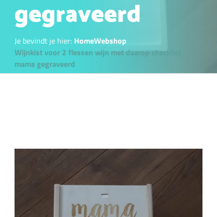
gegraveerd
Je bevindt je hier:
Home
Webshop
Wijnkist voor 2 flessen wijn met daarop checklist
mama gegraveerd