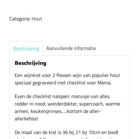
2
flessen
Categorie:
Hout
wijn
met
daarop
checklist
Aanvullende informatie
Beschrijving
mama
gegraveerd
Beschrijving
aantal
Een wijnkist voor 2 flessen wijn van populier hout
speciaal gegraveerd met checklist voor Mama.
Even de checklist nalopen: manusje van alles,
redder in nood, wonderdokter, supercoach, warme
armen, keukenprinses…..kortom de aller-
allerliefste!
De maat van de kist is 36 bij 21 bij 10cm en biedt