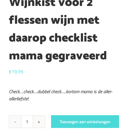
Wijnkist voor 2
flessen wijn met
daarop checklist
mama gegraveerd
€
19,95
Check….check….dubbel check…..kortom mama is de aller-
allerliefste!
Toevoegen aan winkelwagen
Wijnkist
voor