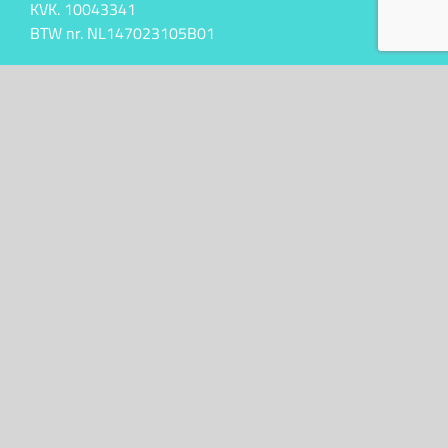
KVK. 10043341
BTW nr. NL147023105B01
Kontakt
+31 (0)6 50 61 47 31
info@bijzondergemaakt.nl
Algemene Voorwaarden