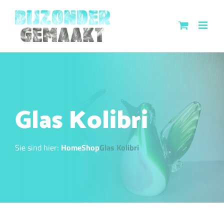
Skip
to
content
Glas Kolibri
Sie sind hier:
Home
Shop
Glas Kolibri