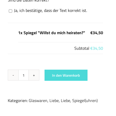
Sind die Daten korrekt?
Ja, ich bestätige, dass der Text korrekt ist.
1x Spiegel "Willst du mich heiraten?"
€34,50
Subtotal
€34,50
In den Warenkorb
Spiegel
"Willst
du
mich
Kategorien:
Glaswaren
,
Liebe
,
Liebe
,
Spiegel(uhren)
heiraten?"
Menge