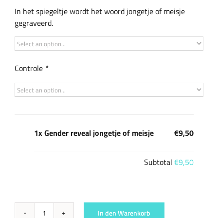
In het spiegeltje wordt het woord jongetje of meisje
gegraveerd.
Controle
*
1x Gender reveal jongetje of meisje
€9,50
Subtotal
€9,50
In den Warenkorb
Gender