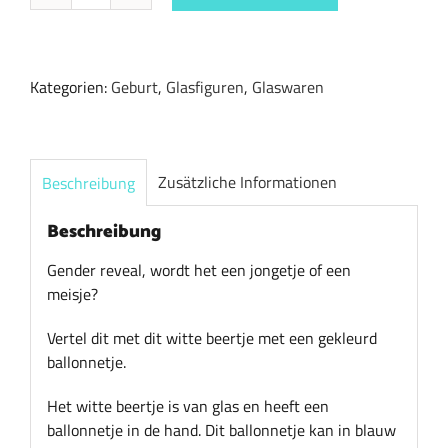
reveal
jongetje
of
Kategorien:
Geburt
,
Glasfiguren
,
Glaswaren
meisje
Menge
Zusätzliche Informationen
Beschreibung
Beschreibung
Gender reveal, wordt het een jongetje of een
meisje?
Vertel dit met dit witte beertje met een gekleurd
ballonnetje.
Het witte beertje is van glas en heeft een
ballonnetje in de hand. Dit ballonnetje kan in blauw