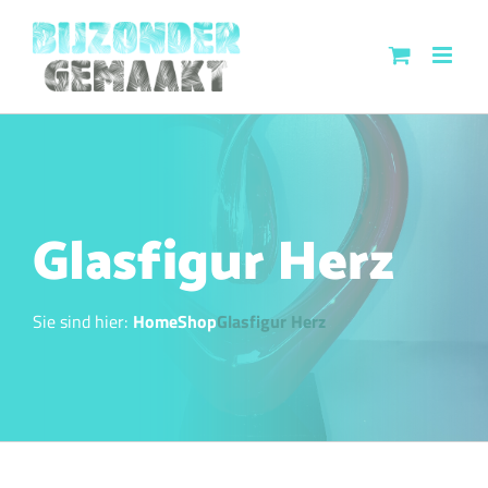
Skip
to
content
Glasfigur Herz
Sie sind hier:
Home
Shop
Glasfigur Herz