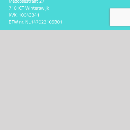
Meddosestraat 27
7101CT Winterswijk
KVK. 10043341
BTW nr. NL147023105B01
Kontakt
+31 (0)6 50 61 47 31
info@bijzondergemaakt.nl
Algemene Voorwaarden