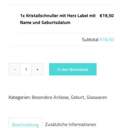
1x Kristallschnuller mit Herz Label mit
€19,50
Name und Geburtsdatum
Subtotal
€19,50
In den Warenkorb
Kristallschnuller
mit
Herz
Label
Kategorien:
Besondere Anlässe
,
Geburt
,
Glaswaren
mit
Name
und
Geburtsdatum
Zusätzliche Informationen
Beschreibung
Menge