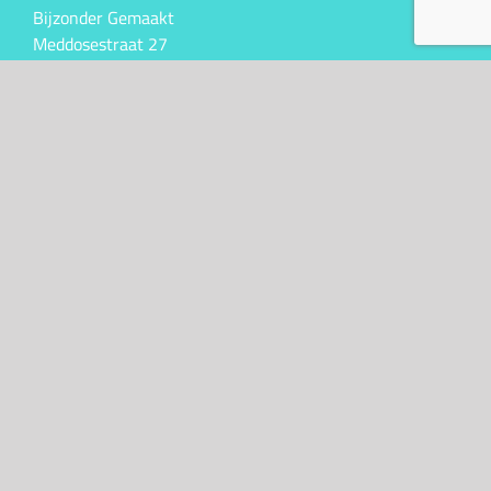
Bijzonder Gemaakt
Meddosestraat 27
7101CT Winterswijk
KVK. 10043341
BTW nr. NL147023105B01
Kontakt
+31 (0)6 50 61 47 31
info@bijzondergemaakt.nl
Algemene Voorwaarden